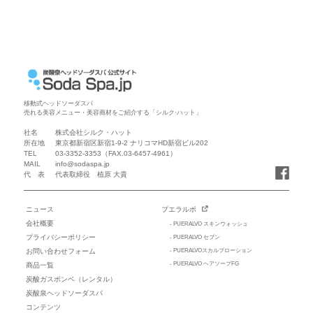
移動式ヘッドソーダスパ
売れる美容メニュー・美容商材をご紹介する「シルク·ハット」
社名
株式会社シルク・ハット
所在地
東京都新宿区新宿1-9-2 ナリコマHD新宿ビル202
TEL
03-3352-3353
（FAX.03-6457-4961）
MAIL
info@sodaspa.jp
代 表
代表取締役 植原 大貴
ニュース
プエラルボ
会社概要
- PUERALVO スキンウォッシュ
プライバシーポリシー
- PUERALVO セブン
お問い合わせフォーム
- PUERALVOスカルプローション
- PUERALVO ヘアソープFG
商品一覧
炭酸ガスボンベ（レンタル）
炭酸泉ヘッドソーダスパ
コンテンツ