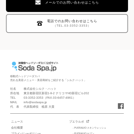
メールでのお問い合わせはこちら
電話でのお問い合わせはこちら
（TEL.03-3352-3353）
移動式ヘッドソーダスパ
売れる美容メニュー・美容商材をご紹介する「シルク·ハット」
社名
株式会社シルク・ハット
所在地
東京都新宿区新宿1-9-2 ナリコマHD新宿ビル202
TEL
03-3352-3353
（FAX.03-6457-4961）
MAIL
info@sodaspa.jp
代 表
代表取締役 植原 大貴
ニュース
プエラルボ
会社概要
- PUERALVO スキンウォッシュ
プライバシーポリシー
- PUERALVO セブン