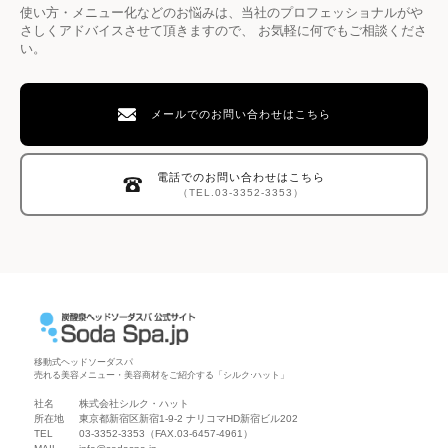
使い方・メニュー化などのお悩みは、当社のプロフェッショナルがや
さしくアドバイスさせて頂きますので、
お気軽に何でもご相談くださ
い。
メールでのお問い合わせはこちら
電話でのお問い合わせはこちら
（TEL.03-3352-3353）
移動式ヘッドソーダスパ
売れる美容メニュー・美容商材をご紹介する「シルク·ハット」
社名
株式会社シルク・ハット
所在地
東京都新宿区新宿1-9-2 ナリコマHD新宿ビル202
TEL
03-3352-3353
（FAX.03-6457-4961）