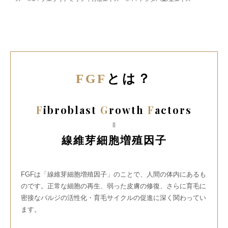
FGF
とは？
F
ibroblast
G
rowth
F
actors
=
線維芽細胞増殖因子
FGFは「線維芽細胞増殖因子」のことで、人間の体内にあるも
のです。正常な細胞の再生、弱った皮膚の修復、さらに育毛に
密接なバルジの活性化・育毛サイクルの促進に深く関わってい
ます。