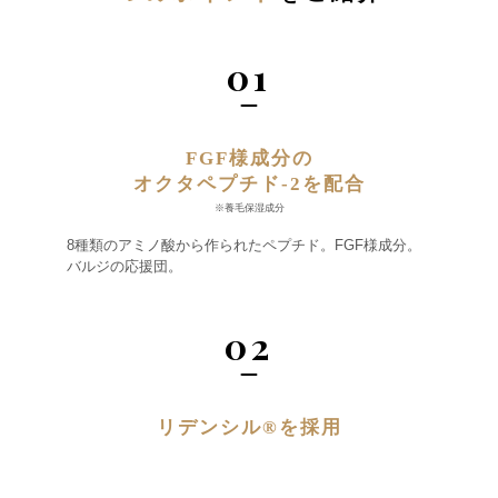
01
FGF様成分の
オクタペプチド-2を配合
※養毛保湿成分
8種類のアミノ酸から作られたペプチド。FGF様成分。
バルジの応援団。
02
リデンシル®︎を採用