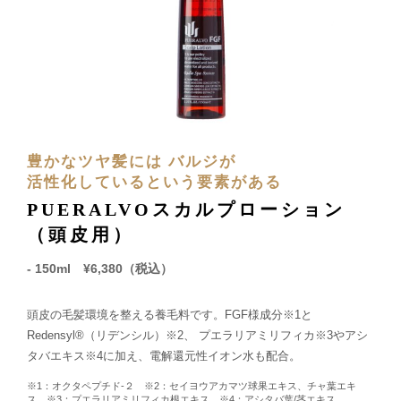
メールでのお問い合わせはこちら
電話でのお問い合わせはこちら
豊かなツヤ髪には バルジが
[営業時間] 平日10：00～19：00
活性化しているという要素がある
PUERALVOスカルプローション
（頭皮用）
- 150ml ¥6,380（税込）
頭皮の毛髪環境を整える養毛料です。FGF様成分※1と
Redensyl®（リデンシル）※2、 プエラリアミリフィカ※3やアシ
タバエキス※4に加え、電解還元性イオン水も配合。
※1：オクタペプチド-２ ※2：セイヨウアカマツ球果エキス、チャ葉エキ
ス ※3：プエラリアミリフィカ根エキス ※4：アシタバ葉/茎エキス