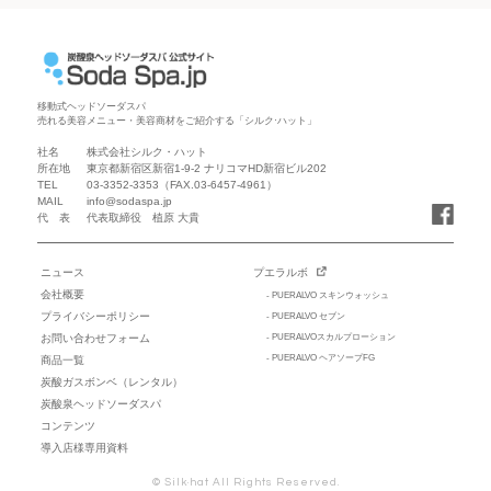
移動式ヘッドソーダスパ
売れる美容メニュー・美容商材をご紹介する「シルク·ハット」
社名
株式会社シルク・ハット
所在地
東京都新宿区新宿1-9-2 ナリコマHD新宿ビル202
TEL
03-3352-3353
（FAX.03-6457-4961）
MAIL
info@sodaspa.jp
代 表
代表取締役 植原 大貴
ニュース
プエラルボ
会社概要
- PUERALVO スキンウォッシュ
プライバシーポリシー
- PUERALVO セブン
お問い合わせフォーム
- PUERALVOスカルプローション
- PUERALVO ヘアソープFG
商品一覧
炭酸ガスボンベ（レンタル）
炭酸泉ヘッドソーダスパ
コンテンツ
導入店様専用資料
© Silk·hat All Rights Reserved.